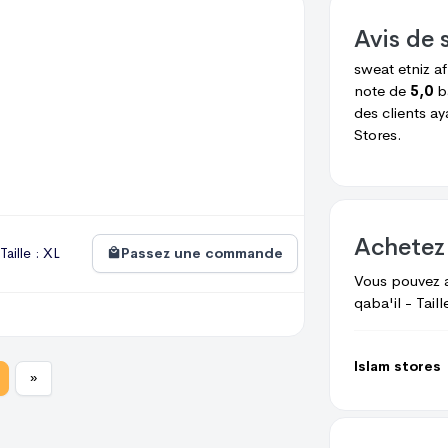
Avis de
s
sweat etniz af
note de
5,0
b
des clients a
Stores.
Achetez
Taille : XL
Passez une commande
Vous pouvez 
qaba'il - Taill
Islam stores
»