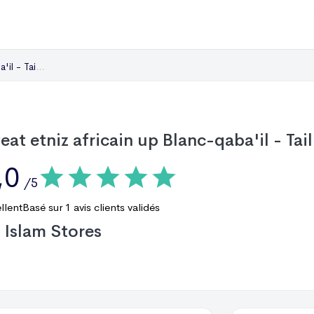
Taille : XL
eat etniz africain up Blanc-qaba'il - Tail
,0
/5
llent
Basé sur
1
avis clients validés
Islam Stores