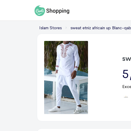
Islam Stores
sweat etniz africain up Blanc-qaba'il - 
sw
5
Exce