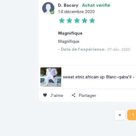
D
.
Bacary
Achat vérifié
14 décembre 2020
Magnifique
Magnifique
- Date de l'expérience:
07 déc. 2020
sweat etniz africain up Blanc-qaba'il - 
J'aime
Partager
«
1