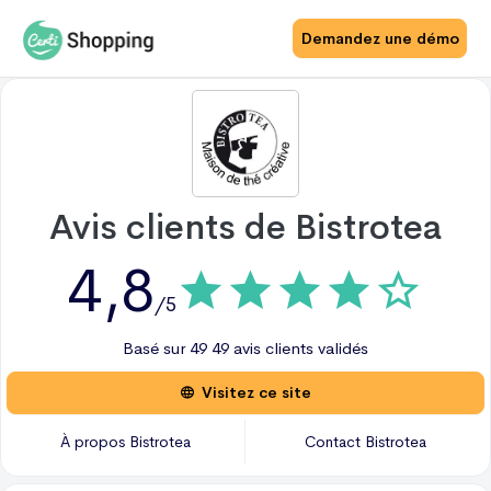
Demandez une démo
Avis clients de
Bistrotea
4,8
/5
Basé sur
49
49 avis
clients validés
Visitez ce site
À propos
Bistrotea
Contact
Bistrotea