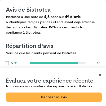
Avis de
Bistrotea
Bistrotea
a une note de
4,8
basé sur
49 d'avis
authentiques rédigés par des clients ayant déjà effectué
des achats chez
Bistrotea.
86%
de ces clients font
confiance à
Bistrotea.
Répartition d'avis
Voici ce que les clients pensent de
Bistrotea.
5
42
4
4
3
1
Évaluez votre expérience récente.
2
2
Nous aimerions connaître votre expérience avec
Bistrotea
1
0
Déposer un avis
Voir plus