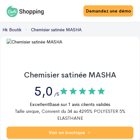
Demandez une démo
Hk Boutik
Chemisier satinée MASHA
Chemisier satinée MASHA
5,0
/5
Excellent
Basé sur
1
avis clients validés
Taille unique, Convient du 34 au 4295% POLYESTER 5%
ELASTHANE
Voir en boutique