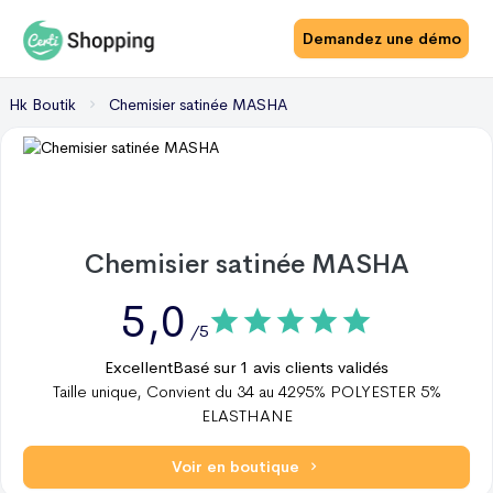
Demandez une démo
Hk Boutik
Chemisier satinée MASHA
Chemisier satinée MASHA
5,0
/5
Excellent
Basé sur
1
avis clients validés
Taille unique, Convient du 34 au 4295% POLYESTER 5%
ELASTHANE
Voir en boutique