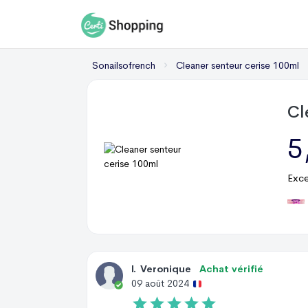
Sonailsofrench
Cleaner senteur cerise 100ml
Cl
5
Exce
I
.
Veronique
Achat vérifié
09 août 2024