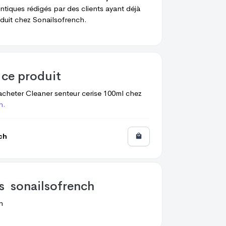
ntiques rédigés par des clients ayant déjà
duit chez
Sonailsofrench.
 ce produit
acheter
Cleaner senteur cerise 100ml
chez
h.
ch
os
sonailsofrench
h