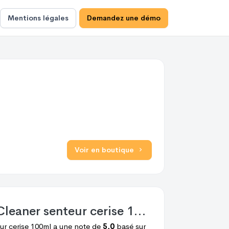
Mentions légales
Demandez une démo
Voir en boutique
Cleaner senteur cerise 100ml
ur cerise 100ml
a une note de
5,0
basé sur