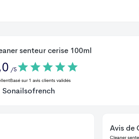
eaner senteur cerise 100ml
,0
/5
llent
Basé sur
1
avis clients validés
Sonailsofrench
Avis de
Cleaner sente