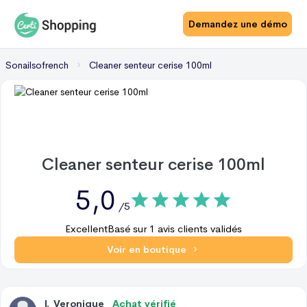
Demandez une démo
Sonailsofrench
Cleaner senteur cerise 100ml
Cleaner senteur cerise 100ml
5,0
/5
Excellent
Basé sur
1
avis clients validés
Voir en boutique
I
.
Veronique
Achat vérifié