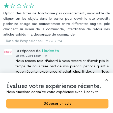
Option des filtres ne fonctionne pas correctement ; impossible de
cliquer sur les objets dans le panier pour ouvrir le site produit ;
panier ne charge pas correctement entre différentes onglets; prix
changent au milieu de la commande; interdiction de retour des
articles soldés m'a découragé de commander
- Date de l'expérience:
02 avr. 2024
La réponse de
Lindex.tn
02 avr. 2024 13:24 PM
Nous tenons tout d'abord à vous remercier d'avoir pris le
temps de nous faire part de vos préoccupations quant à
votre récente expérience d'achat chez lindex.tn . Nous
sommes sincèrement désolés pour les désagréments que
vous avez rencontrés et nous vous assurons que nous
Évaluez votre expérience récente.
prenons vos commentaires très au sérieux. Concernant les
Nous aimerions connaître votre expérience avec
Lindex.tn
problèmes techniques que vous avez rencontrés lors de
votre navigation sur notre site, nous avons immédiatement
signalé ces problèmes à notre équipe technique pour
Déposer un avis
qu'ils soient résolus dans les plus brefs délais. Nous